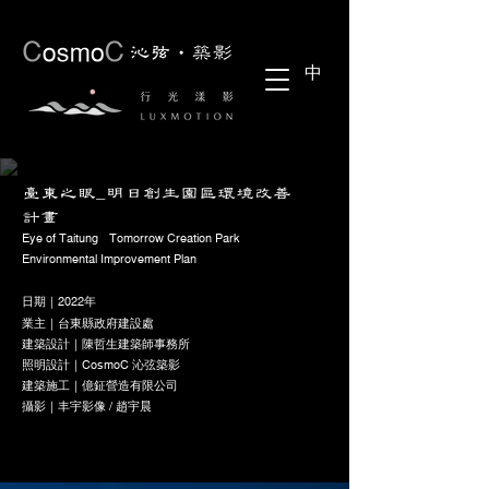
中
臺東之眼_
明日創生園區環境改善
計畫
​Eye of Taitung - Tomorrow Creation Park
Environmental Improvement Plan
日期｜2022年
業主｜台東縣政府建設處
建築設計｜陳哲生建築師事務所
照明設計｜​CosmoC 沁弦築影
建築施工｜億鉦營造有限公司
​攝影｜丰宇影像 / 趙宇晨