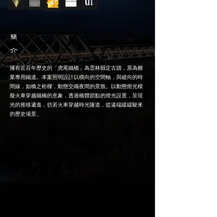
​簡
介
擁有近百年歷史的「虎尾鐵橋」為雲林縣定古蹟，原為糖
業專用鐵道。本案照明設計以橫向的空間軸，與縱向的時
間線，如橋之桁樑，動態交織夜間的景致。以動態燈光模
擬火車穿越鐵橋的意象，透過橋體節點的燈光設置，呈現
光的推移遞進，彷若火車穿越時光隧道，從遠端緩緩駛來
的歷史場景。