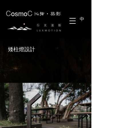
中
矮柱燈設計